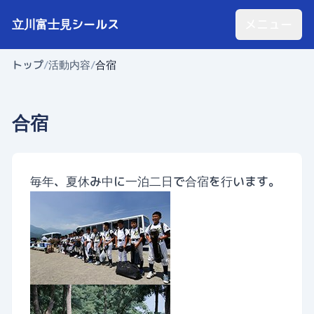
立川富士見シールス
メニュー
トップ
/
活動内容
/
合宿
合宿
毎年、夏休み中に一泊二日で合宿を行います。